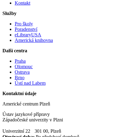
Kontakt
Služby
Pro školy
Poradenství
eLibraryUSA
Americká knihovna
Další centra
Praha
Olomouc
Ostrava
Brno
Ústí nad Labem
Kontaktní údaje
Americké centrum Plzeň
Ústav jazykové přípravy
Západočeské univerzity v Plzni
Univerzitní 22 301 00, Plzeň
Otevírací doba:
Po předchozí domluvě