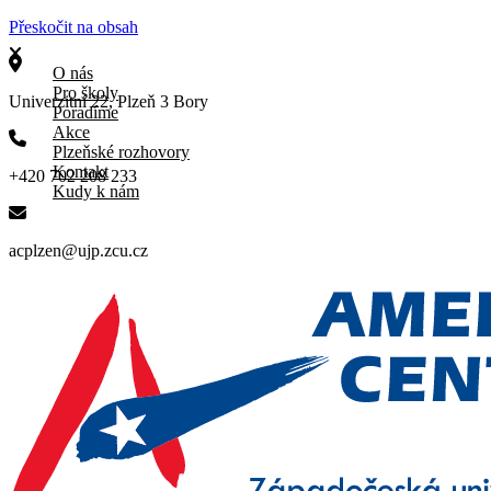
Přeskočit na obsah
O nás
Pro školy
Univerzitní 22, Plzeň 3 Bory
Poradíme
Akce
Plzeňské rozhovory
Kontakt
+420 702 208 233
Kudy k nám
acplzen@ujp.zcu.cz