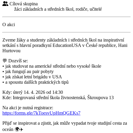
Cílová skupina
žáci základních a středních škol, rodiče, učitelé
O akci
Zveme žáky a studenty základních i středních škol na inspirativní
setkání s hlavní poradkyní EducationUSA v České republice, Hani
Hurtovou
💬 Dozvíš se:
• jak studovat na americké střední nebo vysoké škole
• jak fungují au pair pobyty
• jak získat letní brigádu v USA
• a spoustu dalších praktických tipů
Kdy: úterý 14. 4. 2026 od 14:30
Kde: Integrovaná střední škola živnostenská, Škroupova 13
Na akci je nutná registrace:
https://forms.gle/7kToesvUpHmQGEKs7
Přijď se inspirovat a zjistit, jak může vypadat tvoje studijní cesta za
oceán 🌍✈️