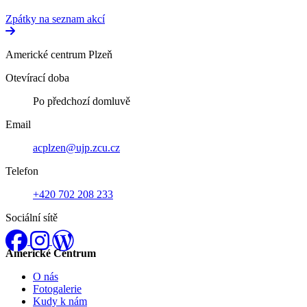
Zpátky na seznam akcí
Americké centrum Plzeň
Otevírací doba
Po předchozí domluvě
Email
acplzen@ujp.zcu.cz
Telefon
+420 702 208 233
Sociální sítě
Facebook
Instagram
Neznámá síť
Americké Centrum
O nás
Fotogalerie
Kudy k nám