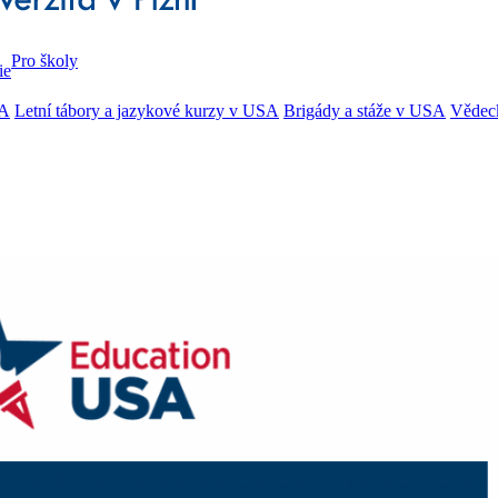
Pro školy
ie
SA
Letní tábory a jazykové kurzy v USA
Brigády a stáže v USA
Vědec