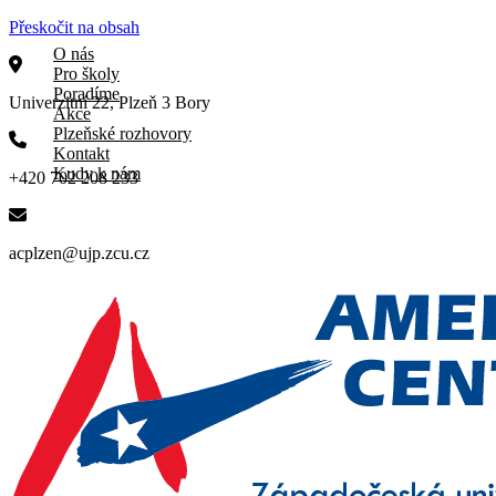
Přeskočit na obsah
O nás
Pro školy
Poradíme
Univerzitní 22, Plzeň 3 Bory
Akce
Plzeňské rozhovory
Kontakt
Kudy k nám
+420 702 208 233
acplzen@ujp.zcu.cz