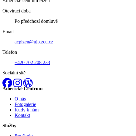
Americké centrum Plzeň
Otevírací doba
Po předchozí domluvě
Email
acplzen@ujp.zcu.cz
Telefon
+420 702 208 233
Sociální sítě
Facebook
Instagram
Neznámá síť
Americké Centrum
O nás
Fotogalerie
Kudy k nám
Kontakt
Služby
Pro školy