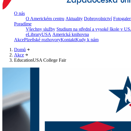
O nás
O Americkém centru
Aktuality
Dobrovolnictví
Fotogaler
Poradíme
Všechny služby
Studium na střední a vysoké škole v U
eLibraryUSA
Americká knihovna
Akce
Plzeňské rozhovory
Kontakt
Kudy k nám
Domů
Akce
EducationUSA College Fair