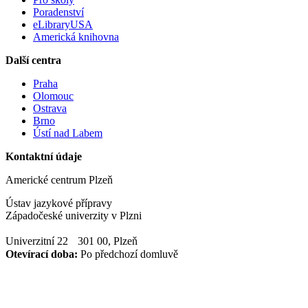
Poradenství
eLibraryUSA
Americká knihovna
Další centra
Praha
Olomouc
Ostrava
Brno
Ústí nad Labem
Kontaktní údaje
Americké centrum Plzeň
Ústav jazykové přípravy
Západočeské univerzity v Plzni
Univerzitní 22 301 00, Plzeň
Otevírací doba:
Po předchozí domluvě